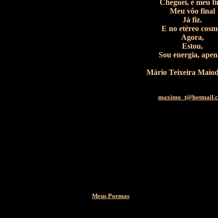
Cheguei, é meu fi
Meu vôo final
Já fiz.
E no etéreo cosm
Agora,
Estou,
Sou energia, apen
Mário Teixeira Maio
maximo_t@hotmail.
Meus Poemas