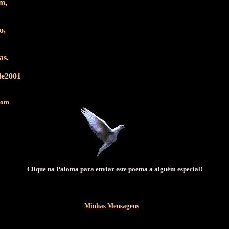
m,
o,
as.
de2001
com
Clique na Paloma para enviar este poema a alguém especial!
Minhas Mensagens