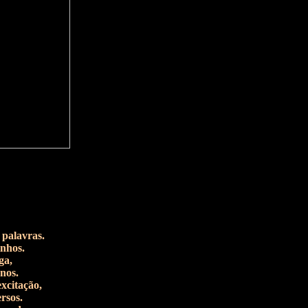
 palavras.
nhos.
ga,
nos.
excitação,
ersos.