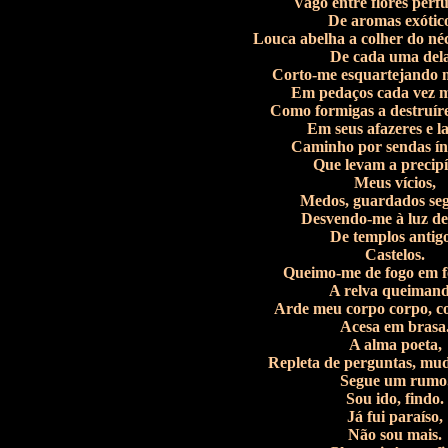
Vago entre flores perf
De aromas exótico
Louca abelha a colher do néc
De cada uma dela
Corto-me esquartejando 
Em pedaços cada vez m
Como formigas a destruír
Em seus afazeres e l
Caminho por sendas ín
Que levam a precipí
Meus vícios,
Medos, guardados seg
Desvendo-me à luz de 
De templos antigo
Castelos.
Queimo-me de fogo em f
A relva queimand
Arde meu corpo corpo, c
Acesa em brasa
A alma poeta,
Repleta de perguntas, mud
Segue um rumo
Sou ido, findo.
Já fui paraíso,
Não sou mais.