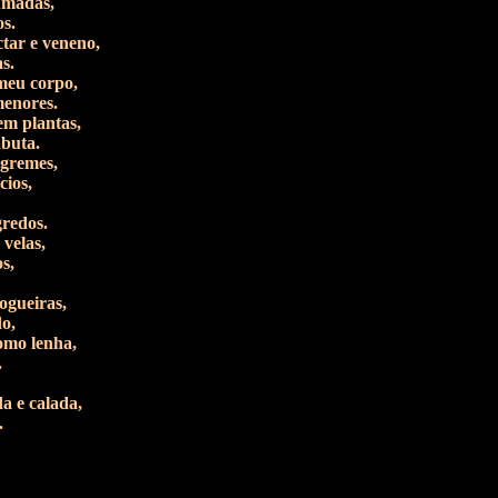
umadas,
s.
tar e veneno,
s.
meu corpo,
enores.
em plantas,
abuta.
gremes,
cios,
redos.
velas,
s,
ogueiras,
o,
omo lenha,
.
a e calada,
.