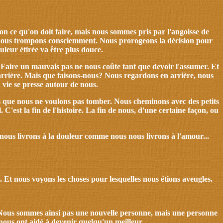
n ce qu'on doit faire, mais nous sommes pris par l'angoisse de
s nous trompons consciemment. Nous prorogeons la décision pour
uleur étirée va être plus douce.
in. Faire un mauvais pas ne nous coûte tant que devoir l'assumer. Et
 arrière. Mais que faisons-nous? Nous regardons en arrière, nous
vie se presse autour de nous.
s que nous ne voulons pas tomber. Nous cheminons avec des petits
est la fin de l'histoire. La fin de nous, d'une certaine façon, ou
nous livrons à la douleur comme nous nous livrons à l'amour...
 Et nous voyons les choses pour lesquelles nous étions aveugles.
.
lui. Nous sommes ainsi pas une nouvelle personne, mais une personne
 nous ont aidé à devenir quelqu'un meilleur.