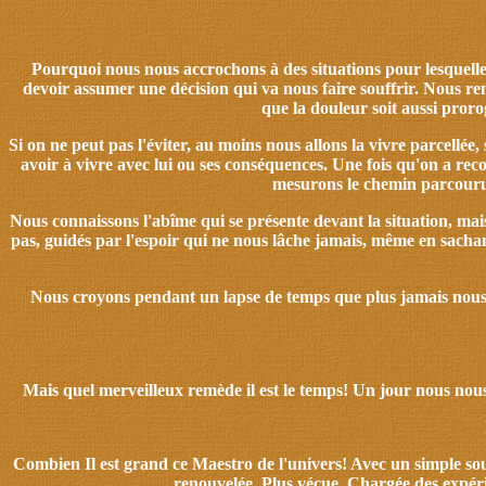
Pourquoi nous nous accrochons à des situations pour lesquelle
devoir assumer une décision qui va nous faire souffrir. Nous 
que la douleur soit aussi proro
Si on ne peut pas l'éviter, au moins nous allons la vivre parcellée
avoir à vivre avec lui ou ses conséquences. Une fois qu'on a re
mesurons le chemin parcouru,
Nous connaissons l'abîme qui se présente devant la situation, m
pas, guidés par l'espoir qui ne nous lâche jamais, même en sachan
Nous croyons pendant un lapse de temps que plus jamais nous a
Mais quel merveilleux remède il est le temps!
Un jour nous nous 
Combien Il est grand ce Maestro de l'univers
! Avec un simple sou
renouvelée. Plus vécue. Chargée des expérie