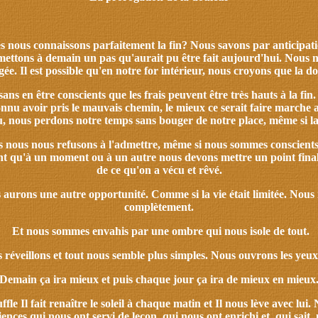
s nous connaissons parfaitement la fin? Nous savons par anticipatio
remettons à demain un pas qu'aurait pu être fait aujourd'hui. Nou
gée. Il est possible qu'en notre for intérieur, nous croyons que la do
, sans en être conscients que les frais peuvent être très hauts à la f
connu avoir pris le mauvais chemin, le mieux ce serait faire marche
 nous perdons notre temps sans bouger de notre place, même si la 
ais nous nous refusons à l'admettre, même si nous sommes conscient
t qu'à un moment ou à un autre nous devons mettre un point final. C'
de ce qu'on a vécu et rêvé.
urons une autre opportunité. Comme si la vie était limitée. Nous 
complètement.
Et nous sommes envahis par une ombre qui nous isole de tout.
réveillons et tout nous semble plus simples. Nous ouvrons les yeux.
Demain ça ira mieux et puis chaque jour ça ira de mieux en mieux
ffle Il fait renaître le soleil à chaque matin et Il nous lève avec 
nces qui nous ont servi de leçon, qui nous ont enrichi et, qui sait,