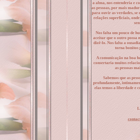
a alma, nos entenderia e c
as pessoas, por mais madu
para ouvir as verdades, se 
relações superficiais, ond
sen
Nos falta um pouco de hu
aceitar que o outro possa n
dizê-lo. Nos falta a ousad
torna bonitos 
A comunicação na boa hor
consertaria muitos relaci
as pessoas mai
Sabemos que as pes
profundamente, intimame
elas temos a liberdade e co
L
contac