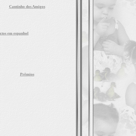
Cantinho dos Amigos
xtos em espanhol
Prêmios