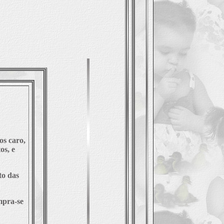
os caro,
os, e
to das
mpra-se