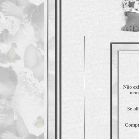
Não exi
nem 
Se ol
Compra