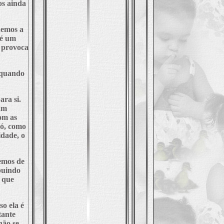
os ainda
demos a
 é um
 provoca
 quando
ra si.
am
om as
pó, como
dade, o
emos de
ibuindo
a que
so ela é
tante
 não se