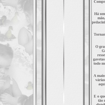
Compra-
Há uma
mão,
pedacin
Tornam
O gra
G
ress
gavetas
todo m
A maio
várias
aqui
E o que
tão 
distri