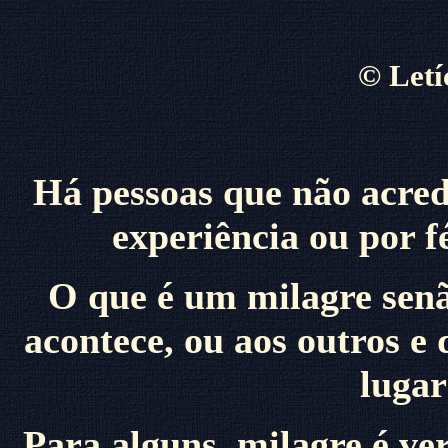
©
Letí
Há pessoas que não acred
experiência ou por f
O que é um milagre senã
acontece, ou aos outros e
luga
Para alguns, milagre é v