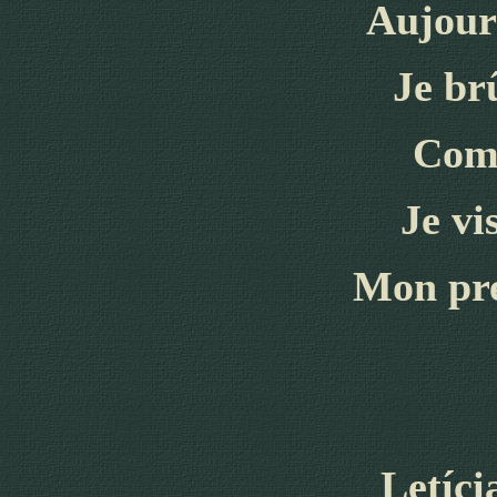
Aujour
Je br
Com
Je vis
M
on pr
Letíc