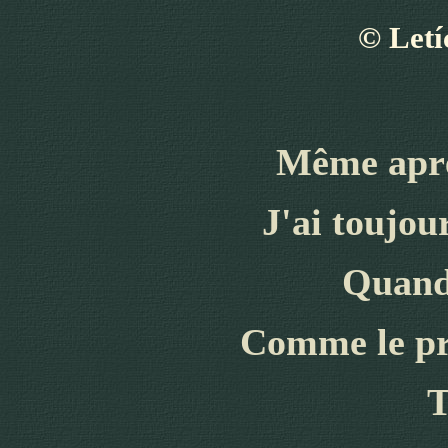
©
Letí
M
ême apr
J'ai toujou
Q
uand 
Com
me le p