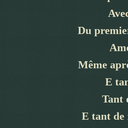
Avec
D
u premie
A
mo
Même après
E ta
Tant
E tant
de 