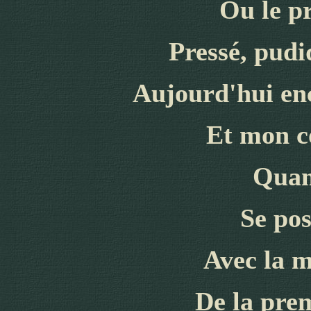
Ou le p
Pressé
,
pudiq
A
ujourd'hui en
E
t mon c
Qua
Se
pos
Avec la m
D
e la pre