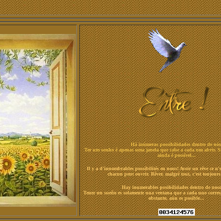
Há inúmeras possibilidades dentro de nós
Ter um sonho é apenas uma janela que cabe a cada um abrir. S
ainda é possível...
Il y a d'innombrables possibilités en nous! Avoir un rêve ce n'
chacun peut ouvrir. Rêver, malgré tout, c'est toujours 
Hay inumerables posibilidades dentro de noso
Tener un sueño es solamente una ventana que a cada uno corres
obstante, aún es posible...