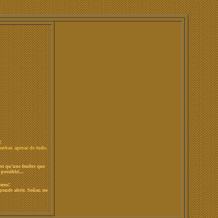
!
onhar, apesar de tudo,
est qu'une fenêtre que
possible!...
tros!
ponde abrir. Soñar, no