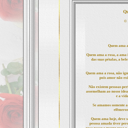
Qu
©
Quem ama a
Quem ama a rosa, a ama i
das suas pétalas, a bel
Quem ama a rosa, não igno
pois amor não exig
Não existem pessoas per
assemelham ao nosso ideal 
e a vid
Se amamos somente a 
efêmeros
Quem ama hoje, deve s
pessoa amada tiver per
rosa nasce e morre rosa 