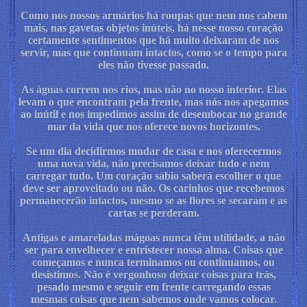
Como nos nossos armários há roupas que nem nos cabem
mais, nas gavetas objetos inúteis, há nesse nosso coração
certamente sentimentos que há muito deixaram de nos
servir, mas que continuam intactos, como se o tempo para
eles não tivesse passado.
As águas correm nos rios, mas não no nosso interior. Elas
levam o que encontram pela frente, mas nós nos apegamos
ao inútil e nos impedimos assim de desembocar no grande
mar da vida que nos oferece novos horizontes.
Se um dia decidirmos mudar de casa e nos oferecermos
uma nova vida, não precisamos deixar tudo e nem
carregar tudo. Um coração sábio saberá escolher o que
deve ser aproveitado ou não. Os carinhos que recebemos
permanecerão intactos, mesmo se as flores se secaram e as
cartas se perderam.
Antigas e amareladas mágoas nunca têm utilidade, a não
ser para envelhecer e entristecer nossa alma. Coisas que
começamos e nunca terminamos ou continuamos, ou
desistimos. Não é vergonhoso deixar coisas para trás,
pesado mesmo e seguir em frente carregando essas
mesmas coisas que nem sabemos onde vamos colocar.