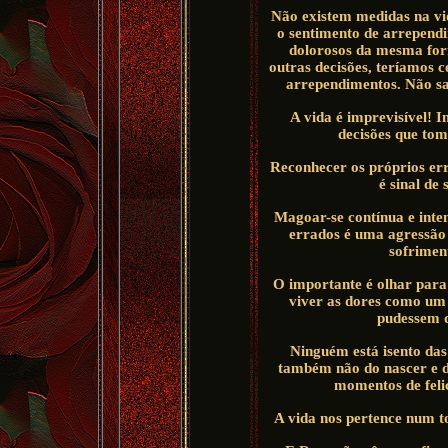
Não existem medidas na vi
o sentimento de arrependim
dolorosos da mesma for
outras decisões, teríamos 
arrependimentos. Não sa
A vida é imprevisível! I
decisões que to
Reconhecer os próprios err
é sinal de
Magoar-se contínua e int
errados é uma agressão 
sofrimen
O importante é olhar para
viver as dores como um 
pudessem d
Ninguém está isento das
também não do nascer e do
momentos de feli
A vida nos pertence num t