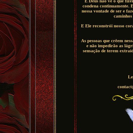
E Deus não vê o que fize
condena continuamente. El
nossa vontade de ser e fa
caminhos s
E Ele reconstrói nosso cor
As pessoas que crêem ness
e não impedirão as lágr
sensação de terem extraíd
Le
contact