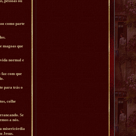
s, pessoas ou
isso como parte
dos.
s e magoas que
 vida normal e
 faz com que
o.
te para trás o
tos, colhe
arrancando. Se
emos a nós.
 a misericórdia
m Jesus.