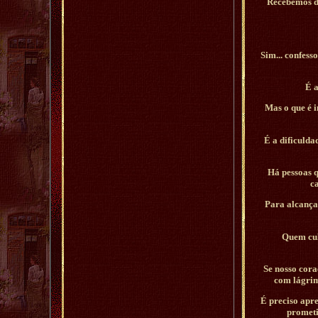
Recebemos de
Sim... confess
É a
Mas o que é i
É a dificulda
Há pessoas 
c
Para alcançar
Quem cult
Se nosso cora
com lágrim
É preciso apre
prometi