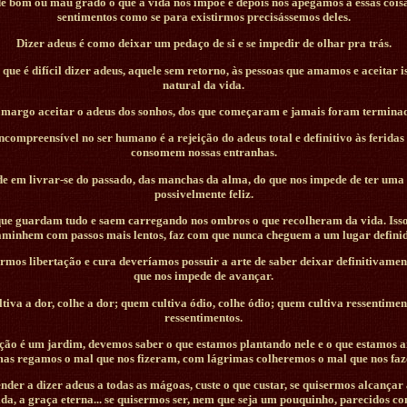
 bom ou mau grado o que a vida nos impõe e depois nos apegamos a essas coisa
sentimentos como se para existirmos precisássemos deles.
Dizer adeus é como deixar um pedaço de si e se impedir de olhar pra trás.
o que é difícil dizer adeus, aquele sem retorno, às pessoas que amamos e aceitar 
natural da vida.
margo aceitar o adeus dos sonhos, dos que começaram e jamais foram termina
ncompreensível no ser humano é a rejeição do adeus total e definitivo às ferida
consomem nossas entranhas.
de em livrar-se do passado, das manchas da alma, do que nos impede de ter uma
possivelmente feliz.
que guardam tudo e saem carregando nos ombros o que recolheram da vida. Isso
aminhem com passos mais lentos, faz com que nunca cheguem a um lugar definid
mos libertação e cura deveríamos possuir a arte de saber deixar definitivamen
que nos impede de avançar.
iva a dor, colhe a dor; quem cultiva ódio, colhe ódio; quem cultiva ressentimen
ressentimentos.
ção é um jardim, devemos saber o que estamos plantando nele e o que estamos 
as regamos o mal que nos fizeram, com lágrimas colheremos o mal que nos faz
nder a dizer adeus a todas as mágoas, custe o que custar, se quisermos alcançar
da, a graça eterna... se quisermos ser, nem que seja um pouquinho, parecidos co