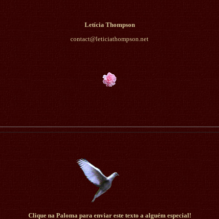
Letícia Thompson
contact@leticiathompson.net
Clique na Paloma para enviar este texto a alguém especial!