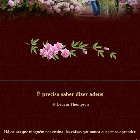
É preciso saber dizer adeus
©
Letícia Thompson
Há coisas que ninguém nos ensina; há coisas que nunca queremos aprender.