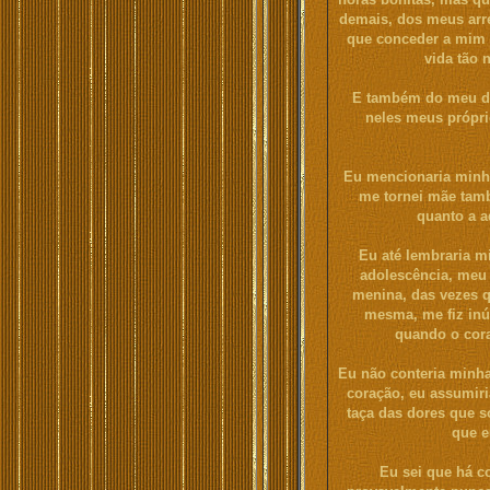
demais, dos meus arr
que conceder a mim 
vida tão 
E também do meu dese
neles meus própri
Eu mencionaria minh
me tornei mãe tam
quanto a a
Eu até lembraria m
adolescência, meu 
menina, das vezes q
mesma, me fiz in
quando o cora
Eu não conteria minha
coração, eu assumiri
taça das dores que so
que e
Eu sei que há c