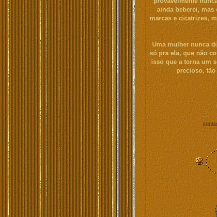
provavelmente nunca 
ainda beberei, mas q
marcas e cicatrizes, 
Uma mulher nunca diz
só pra ela, que não c
isso que a torna um s
precioso, tão
conta