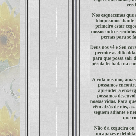
verd
Nos esquecemos que a 
bloqueamos diante 
primeiro estar cego
nossos outros sentido
pernas para se f
Deus nos vê e Seu cor
permite as dificuld
para que possa sair 
pérola fechada na con
A vida nos mói, amas
possamos encontra
aprender a enxerg
possamos desenvolv
nossas vidas. Para qu
vêm atrás de nós, as
seguem adiante e n
que co
Não é a cegueira ou 
incapazes e debilita